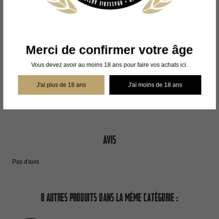
EAU, MALT D’ORGE*, MALT DE BLÉ*, SUCRE*, HOUBLON*, LEVURE.
CONTIENT DU GLUTEN
*ingrédients issus de l'agriculture biologique
Merci de confirmer votre âge
Bouteille de
33 CL
Vous devez avoir au moins 18 ans pour faire vos achats ici.
Détails du produit
J'ai plus de 18 ans
J'ai moins de 18 ans
Avis
Pas d'avis
8 autres produits dans la même catégorie :