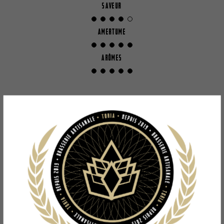
SAVEUR
AMERTUME
ARÔMES
Description
Bière de type Indian Pale Ale Bio.
Fortement houblonnée, le houblon y est infusé à froid pour en extraire tous
les arômes, on y retrouvera des notes de fruits tropicaux et agrumes. Le
tout sublimé par une belle amertume.
Ingrédients :