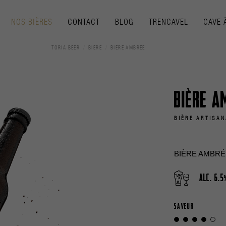
NOS BIÈRES
CONTACT
BLOG
TRENCAVEL
CAVE 
TORIA BEER
BIÈRE
BIÈRE AMBRÉE
Bière A
BIÈRE ARTISAN
BIÈRE AMBRÉE BI
Alc.
6.5
SAVEUR