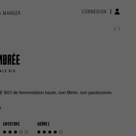
CONNEXION
À MANGER
mbrée
ALE BIO
O de fermentation haute, non filtrée, non pasteurisée.
%
AMERTUME
ARÔMES