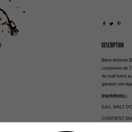
Description
Bière Ambrée B
composée de 7 ty
du malt fumé au 
gardant une lé
Ingrédients :
EAU, MALT D’
CONTIENT DU
*ingrédients iss