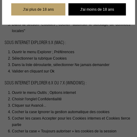
Cliquez sur Afficher les paramètres avancés
J'ai plus de 18 ans
J'ai moins de 18 ans
Dans la section "Confidentialité", cliquez sur le bouton Paramètres de
contenu
Dans la section "Cookies", cocher "autoriser le stockage de données
locales"
SOUS INTERNET EXPLORER 5.X (MAC) :
Ouvrir le menu Explorer ; Préférences
Sélectionner la rubrique Cookies
Dans la liste déroulante, sélectionner Ne jamais demander
Valider en cliquant sur Ok
SOUS INTERNET EXPLORER 6.X OU 7.X (WINDOWS) :
Ouvrir le menu Outils ; Options internet
Choisir l'onglet Confidentialité
Cliquer sur Avancé...
Cocher la case Ignorer la gestion automatique des cookies
Cocher les cases Accepter pour les Cookies internes et Cookies tierce
partie
Cocher la case « Toujours autoriser » les cookies de la session