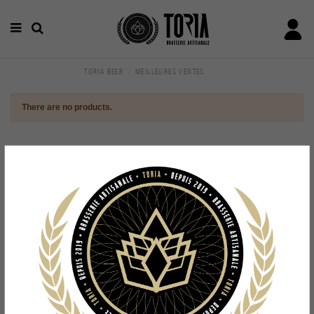
TORIA BEER
MEILLEURES VENTES
There are no products.
Informations
Toria Beer