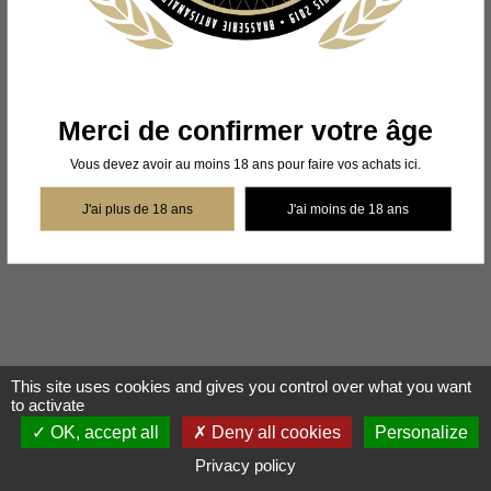
Merci de confirmer votre âge
©Toria.Beer 2023 - Créé par l'
Agence Web Cibleweb
- L'abus d'alcool est
dangereux pour la santé, à consommer avec modération.
Vous devez avoir au moins 18 ans pour faire vos achats ici.
J'ai plus de 18 ans
J'ai moins de 18 ans
This site uses cookies and gives you control over what you want
to activate
OK, accept all
Deny all cookies
Personalize
Privacy policy